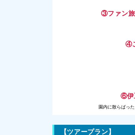
③ファン旅
④
⑥伊
園内に散らばった
【ツアープラン】