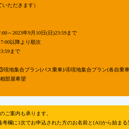
ていただきます）
00～2023年9月10日(日)23:59まで
17:00以降より順次
3:59まで
現地集合プラン[バス乗車]/④現地集合プラン[各自乗車
/相部屋希望
でのご案内も承ります。
考欄に1次でお申込された方のお名前と[Al]から始ま