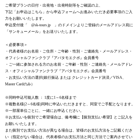
ご希望プランの日付・出発地・出発時刻等をご確認の上、
下記「お申込はこちら」から申込フォームへお進みいただき必要事項のご入
力をお願いいたします。
申込受付後「 @sk-tours.jp 」のドメインよりご登録のメールアドレス宛に
「サンキューメール」をお送りいたします。
＜必要事項＞
・代表者様のお名前・ご住所・ご年齢・性別・ご連絡先・メールアドレス・
オフィシャルファンクラブ『アバタモエクボ』会員番号
・ご一緒に参加される方のお名前・ご年齢・性別・ご連絡先・メールアドレ
ス・オフィシャルファンクラブ『アバタモエクボ』会員番号
・お支払い方法の選択(銀行振込 または クレジットカード決済／VISA、
Master Cardのみ）
※同時申込可能人数 ： 1度に1～6名様まで
※複数名様(2～6名様)同時に申込いただきますと、同室でご手配となります。
※一部屋単位ごとに、一緒にお申込ください。
※お支払いを個別でご希望場合は、備考欄に【個別支払い希望】とご記入を
お願いいたします。
また個別でお支払い方法が異なる場合は、皆様のお支払方法をご記載くださ
い（指定がない場合は、代表者様のお支払方法と同じ方法でご案内させてい