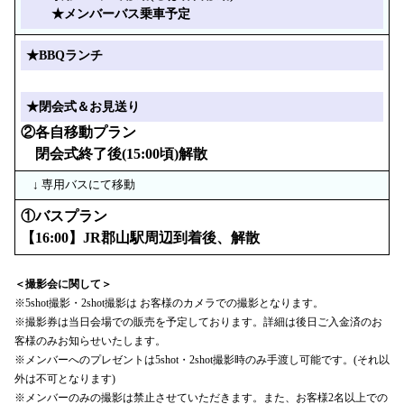
★メンバーバス乗車予定
★BBQランチ
★閉会式＆お見送り
②各自移動プラン
閉会式終了後(15:00頃)解散
↓ 専用バスにて移動
①バスプラン
【16:00】JR郡山駅周辺到着後、解散
＜撮影会に関して＞
※5shot撮影・2shot撮影は お客様のカメラでの撮影となります。
※撮影券は当日会場での販売を予定しております。詳細は後日ご入金済のお
客様のみお知らせいたします。
※メンバーへのプレゼントは5shot・2shot撮影時のみ手渡し可能です。(それ以
外は不可となります)
※メンバーのみの撮影は禁止させていただきます。また、お客様2名以上での