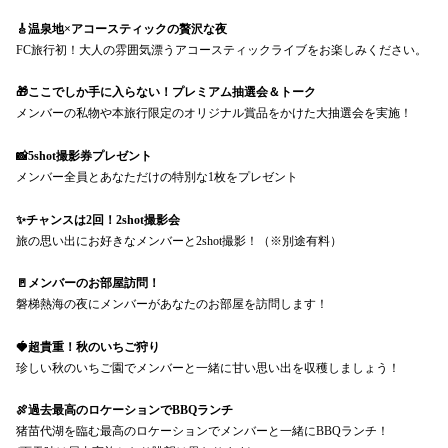
🎸温泉地×アコースティックの贅沢な夜
FC旅行初！大人の雰囲気漂うアコースティックライブをお楽しみください。
🎁ここでしか手に入らない！プレミアム抽選会＆トーク
メンバーの私物や本旅行限定のオリジナル賞品をかけた大抽選会を実施！
📸5shot撮影券プレゼント
メンバー全員とあなただけの特別な1枚をプレゼント
✨チャンスは2回！2shot撮影会
旅の思い出にお好きなメンバーと2shot撮影！（※別途有料）
🚪メンバーのお部屋訪問！
磐梯熱海の夜にメンバーがあなたのお部屋を訪問します！
🍓超貴重！秋のいちご狩り
珍しい秋のいちご園でメンバーと一緒に甘い思い出を収穫しましょう！
🍖過去最高のロケーションでBBQランチ
猪苗代湖を臨む最高のロケーションでメンバーと一緒にBBQランチ！