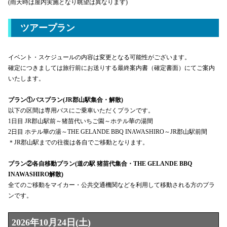
(雨天時は屋内実施となり眺望は異なります)
ツアープラン
イベント・スケジュールの内容は変更となる可能性がございます。
確定につきましては旅行前にお送りする最終案内書（確定書面）にてご案内
いたします。
プラン①バスプラン(JR郡山駅集合・解散
)
以下の区間は専用バスにご乗車いただくプランです。
1日目 JR郡山駅前～猪苗代いちご園～ホテル華の湯間
2日目 ホテル華の湯～THE GELANDE BBQ INAWASHIRO～JR郡山駅前間
＊JR郡山駅までの往復は各自でご移動となります。
プラン②各自移動プラン(道の駅 猪苗代集合・THE GELANDE BBQ
INAWASHIRO解散)
全てのご移動をマイカー・公共交通機関などを利用して移動される方のプラ
ンです。
2026年10月24日(土)