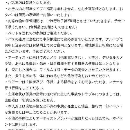
・バス車内は禁煙となります。
・ホテルのお部屋タイプご指定は承れません。なお全室禁煙となります。お
タバコは所定の喫煙所でお願いいたします。
・お忘れ物の保管期間は、ご旅行終了後2週間とさせていただきます。予めご
了承ください。(食料品はお預かりできません)
・ペットを連れての参加はご遠慮ください。
・バスの座席は当社にて事前抽選にて決めさせていただきます。グループで
お申し込みの方はお隣同士でのご案内となります。現地係員と相席になる場
合がございます。予めご了承ください。
・アーティストに向けてのカメラ（携帯電話含む）、ビデオ、デジタルカメ
ラ等、あらゆる撮影・録画・録音機能を有する機器の使用は禁止となりま
す。使用した場合は、フィルム没収・データの消去とさせていただきます。
また、握手を求める、体に触れるなどの危険行為もおやめください。
・ツアー中は主催者及び、係員による指示をよくお聞きいただき、マナーを
守り行動をしてください。
・主催者及び係員の指示に従わずに生じた事故やトラブルにつきましては、
主催者は一切責任を負いません。
・本人および現地事情など不測の事態が発生した場合、旅行の一部イベント
が変更または中止になることがあります。
・不測の事態によりアーティストメンバーが減員となった場合でも、本イベ
ントは催行致します。