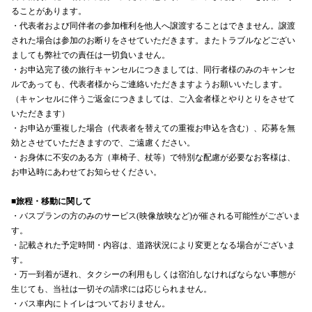
ることがあります。
・代表者および同伴者の参加権利を他人へ譲渡することはできません。譲渡
された場合は参加のお断りをさせていただきます。またトラブルなどござい
ましても弊社での責任は一切負いません。
・お申込完了後の旅行キャンセルにつきましては、同行者様のみのキャンセ
ルであっても、代表者様からご連絡いただきますようお願いいたします。
（キャンセルに伴うご返金につきましては、ご入金者様とやりとりをさせて
いただきます）
・お申込が重複した場合（代表者を替えての重複お申込を含む）、応募を無
効とさせていただきますので、ご遠慮ください。
・お身体に不安のある方（車椅子、杖等）で特別な配慮が必要なお客様は、
お申込時にあわせてお知らせください。
■旅程・移動に関して
・バスプランの方のみのサービス(映像放映など)が催される可能性がございま
す。
・記載された予定時間・内容は、道路状況により変更となる場合がございま
す。
・万一到着が遅れ、タクシーの利用もしくは宿泊しなければならない事態が
生じても、当社は一切その請求には応じられません。
・バス車内にトイレはついておりません。