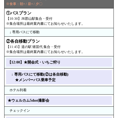
※食事：朝× / 昼× / 夕〇
①バスプラン
【10:30】JR郡山駅集合・受付
※集合場所は最終案内書にてお知らせいたします。
↓ 専用バスにて移動
②各自移動プラン
【11:45】道の駅 猪苗代 集合・受付
※集合場所は最終案内書にてお知らせいたします。
【12:00】★開会式・いちご狩り
↓ 専用バスにて移動(②は各自移動)
★メンバーバス乗車予定
ホテル到着
★ウェルカム5shot撮影会
チェックイン