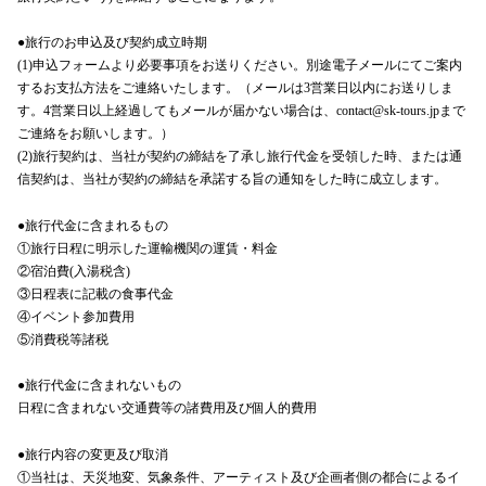
●旅行のお申込及び契約成立時期
(1)申込フォームより必要事項をお送りください。別途電子メールにてご案内
するお支払方法をご連絡いたします。（メールは3営業日以内にお送りしま
す。4営業日以上経過してもメールが届かない場合は、contact@sk-tours.jpまで
ご連絡をお願いします。）
(2)旅行契約は、当社が契約の締結を了承し旅行代金を受領した時、または通
信契約は、当社が契約の締結を承諾する旨の通知をした時に成立します。
●旅行代金に含まれるもの
①旅行日程に明示した運輸機関の運賃・料金
②宿泊費(入湯税含)
③日程表に記載の食事代金
④イベント参加費用
⑤消費税等諸税
●旅行代金に含まれないもの
日程に含まれない交通費等の諸費用及び個人的費用
●旅行内容の変更及び取消
①当社は、天災地変、気象条件、アーティスト及び企画者側の都合によるイ