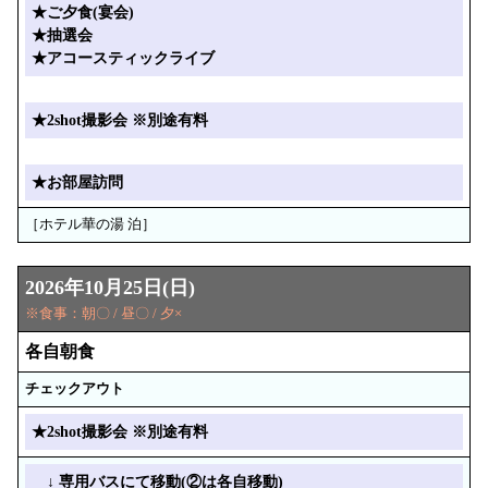
★ご夕食(宴会)
★抽選会
★アコースティックライブ
★2shot撮影会 ※別途有料
★お部屋訪問
［ホテル華の湯 泊］
2026年10月25日(日)
※食事：朝〇 / 昼〇 / 夕×
各自朝食
チェックアウト
★2shot撮影会 ※別途有料
↓ 専用バスにて移動(②は各自移動)