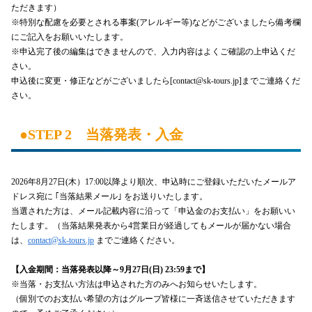
ただきます）
※特別な配慮を必要とされる事案(アレルギー等)などがございましたら備考欄
にご記入をお願いいたします。
※申込完了後の編集はできませんので、入力内容はよくご確認の上申込くだ
さい。
申込後に変更・修正などがございましたら[contact@sk-tours.jp]までご連絡くだ
さい。
●STEP 2 当落発表・入金
2026年8月27日(木）17:00以降より順次、申込時にご登録いただいたメールア
ドレス宛に ｢当落結果メール｣ をお送りいたします。
当選された方は、メール記載内容に沿って「申込金のお支払い」をお願いい
たします。（当落結果発表から4営業日が経過してもメールが届かない場合
は、
contact@sk-tours.jp
までご連絡ください。
【入金期間：当落発表以降～9月27日(日) 23:59まで】
※当落・お支払い方法は申込された方のみへお知らせいたします。
（個別でのお支払い希望の方はグループ皆様に一斉送信させていただきます