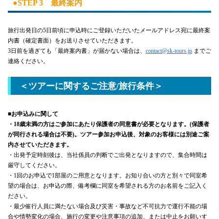
●STEP 3 最終案内
旅行出発日の5日前頃に申込時にご登録いただいたメールアドレス宛に最終案
内書（確定書面）をお送りさせていただきます。
3日前を過ぎても「最終案内書」が届かない場合は、
contact@sk-tours.jp
までご
連絡ください。
＜ツアーに関するご注意/旅行条件＞
■お申込みに関して
・18歳未満の方はご参加にあたり保護者の同意書が必要となります。(保護者
が同行される場合は不要)。ツアー参加お申込後、対象のお客様には別途ご案
内させていただきます。
・出発予定時刻後は、当社係員の判断でご出発となりますので、集合時間は
厳守してください。
・1回のお申込で1部屋のご用意となります。お知り合いの方と別々で同室希
望の場合は、お申込の際、備考欄に同室を希望される方のお名前をご記入く
ださい。
・最少催行人員に満たない場合及び災害・事故など不可抗力で運行不能の場
合や情勢変化の場合、施行の変更や注意事項の追加、または中止をお願いす