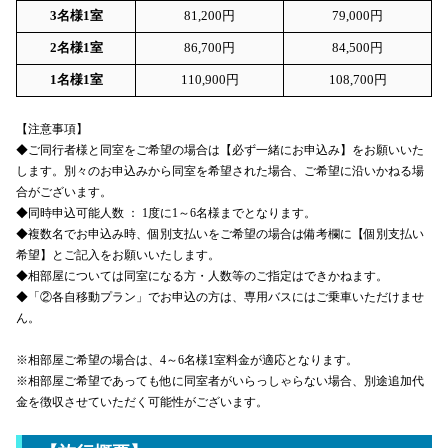
3名様1室
81,200円
79,000円
2名様1室
86,700円
84,500円
1名様1室
110,900円
108,700円
【注意事項】
◆ご同行者様と同室をご希望の場合は【必ず一緒にお申込み】をお願いいた
します。別々のお申込みから同室を希望された場合、ご希望に沿いかねる場
合がございます。
◆同時申込可能人数 ： 1度に1～6名様までとなります。
◆複数名でお申込み時、個別支払いをご希望の場合は備考欄に【個別支払い
希望】とご記入をお願いいたします。
◆相部屋については同室になる方・人数等のご指定はできかねます。
◆「②各自移動プラン」でお申込の方は、専用バスにはご乗車いただけませ
ん。
※相部屋ご希望の場合は、4～6名様1室料金が適応となります。
※相部屋ご希望であっても他に同室者がいらっしゃらない場合、別途追加代
金を徴収させていただく可能性がございます。