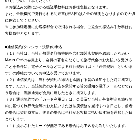
ので、予めご了承ください）
※お振込みの際にかかる振込手数料はお客様負担となります。
また、金融機関で発行される明細書(振込控)は入金の証明となりますので大切
に保管してください。
※ご参加確定後にお客様都合で取消される場合、ご返金の振込み手数料はお
客様負担となります。
■通信契約(クレジット決済)の申込
（１）当社は、当社が無署名取扱特約を含む加盟店契約を締結したVISA・
Master Cardの会員より、会員の署名をなくして旅行代金のお支払いを受ける
ことを条件に、電子メールなどによる旅行契約（以下「通信契約」といいま
す）の締結についてお申込を受けております。
（２）通信契約は、当社が契約の締結を承諾する旨の通知をした時に成立し
ます。ただし、当該契約のお申込を承諾する旨の通知を電子メールなどで行
う場合は、当該通知が会員に達したときに成立します。
（３）通信契約での「カード利用日」は、会員及び当社が募集型企画旅行契
約に基づく旅行代金等のお支払いまたは払戻債務を履行すべき日とし、前者
の場合は契約成立日、後者の場合は当社がお客様に払い戻す額を通知した日
となります。
（４）提示されたカードが無効である場合はお申込をお断りいたします。