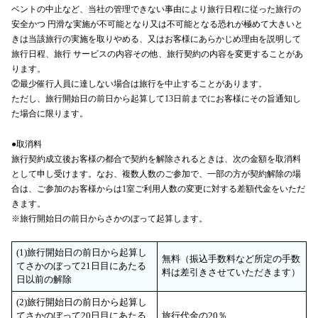
ベントの中止など、当社の管理できない事由により旅行日程に従った旅行の
安全かつ 円滑な実施が不可能となり又は不可能となる恐れが極めて大きいと
きは当該旅行の実施を取りやめる、又はお客様にあらかじめ理由を説明して
旅行日程、旅行 サービスの内容その他、旅行契約の内容を変更することがあ
ります。
②最少催行人員に達しない場合は旅行を中止することがあります。
ただし、旅行開始日の前日から起算して13日前までにお客様にその旨通知し
た場合に限ります。
●取消料
旅行契約成立後お客様の都合で契約を解除されるときは、次の金額を取消料
として申し受けます。なお、複数人数のご参加で、一部の方が契約解除の場
合は、ご参加のお客様からは1室ご利用人数の変更に対する差額代金をいただ
きます。
※旅行開始日の前日からさかのぼって起算します。
(1)旅行開始日の前日から起算し
無料（振込手数料など所定の手数
てさかのぼって21日目にあたる
料は差引きさせていただきます）
日以前の解除
(2)旅行開始日の前日から起算し
てさかのぼって20日目にあたる
旅行代金の20％