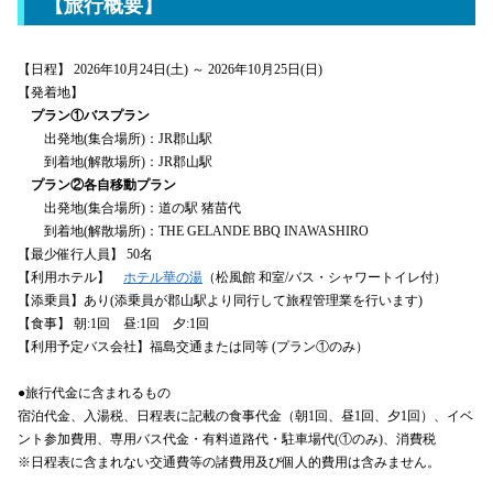
【旅行概要】
【日程】 2026年10月24日(土) ～ 2026年10月25日(日)
【発着地】
プラン①バスプラン
出発地(集合場所)：JR郡山駅
到着地(解散場所)：JR郡山駅
プラン②各自移動プラン
出発地(集合場所)：道の駅 猪苗代
到着地(解散場所)：THE GELANDE BBQ INAWASHIRO
【最少催行人員】 50名
【利用ホテル】
ホテル華の湯
（松風館 和室/バス・シャワートイレ付）
【添乗員】あり(添乗員が郡山駅より同行して旅程管理業を行います)
【食事】 朝:1回 昼:1回 夕:1回
【利用予定バス会社】福島交通または同等 (プラン①のみ）
●旅行代金に含まれるもの
宿泊代金、入湯税、日程表に記載の食事代金（朝1回、昼1回、夕1回）、イベ
ント参加費用、専用バス代金・有料道路代・駐車場代(①のみ)、消費税
※日程表に含まれない交通費等の諸費用及び個人的費用は含みません。