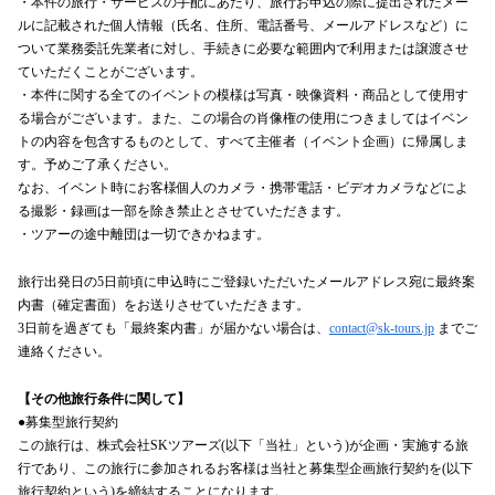
・本件の旅行・サービスの手配にあたり、旅行お申込の際に提出されたメー
ルに記載された個人情報（氏名、住所、電話番号、メールアドレスなど）に
ついて業務委託先業者に対し、手続きに必要な範囲内で利用または譲渡させ
ていただくことがございます。
・本件に関する全てのイベントの模様は写真・映像資料・商品として使用す
る場合がございます。また、この場合の肖像権の使用につきましてはイベン
トの内容を包含するものとして、すべて主催者（イベント企画）に帰属しま
す。予めご了承ください。
なお、イベント時にお客様個人のカメラ・携帯電話・ビデオカメラなどによ
る撮影・録画は一部を除き禁止とさせていただきます。
・ツアーの途中離団は一切できかねます。
旅行出発日の5日前頃に申込時にご登録いただいたメールアドレス宛に最終案
内書（確定書面）をお送りさせていただきます。
3日前を過ぎても「最終案内書」が届かない場合は、
contact@sk-tours.jp
までご
連絡ください。
【その他旅行条件に関して】
●募集型旅行契約
この旅行は、株式会社SKツアーズ(以下「当社」という)が企画・実施する旅
行であり、この旅行に参加されるお客様は当社と募集型企画旅行契約を(以下
旅行契約という)を締結することになります。