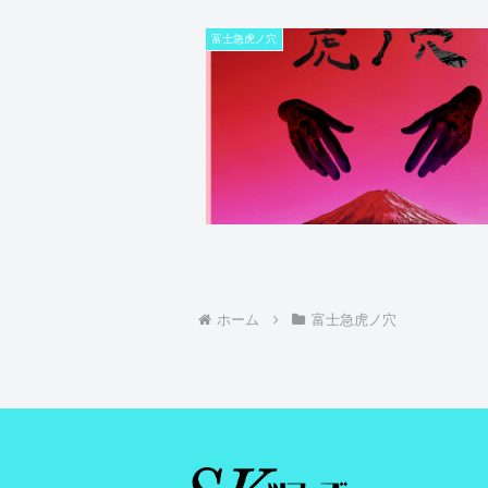
富士急虎ノ穴
ホーム
富士急虎ノ穴